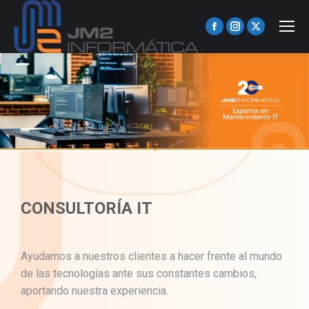
Facebook
Instagram
X
page
page
page
opens
opens
opens
in
in
in
new
new
new
window
window
window
CONSULTORÍA IT
Ayudamos a nuestros clientes a hacer frente al mundo
de las tecnologías ante sus constantes cambios,
aportando nuestra experiencia.